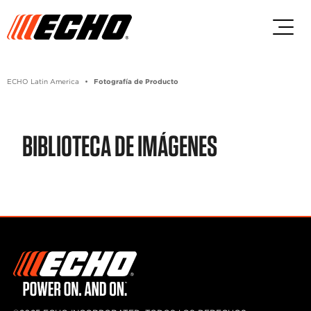
Skip to main content
Skip to footer content
ECHO Latin America
Fotografía de Producto
BIBLIOTECA DE IMÁGENES