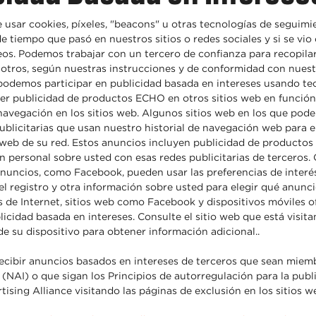
sar cookies, píxeles, "beacons" u otras tecnologías de seguim
de tiempo que pasó en nuestros sitios o redes sociales y si se vio 
os. Podemos trabajar con un tercero de confianza para recopilar
otros, según nuestras instrucciones y de conformidad con nuestr
podemos participar en publicidad basada en intereses usando tec
ver publicidad de productos ECHO en otros sitios web en función
vegación en los sitios web. Algunos sitios web en los que pod
ublicitarias que usan nuestro historial de navegación web para e
s web de su red. Estos anuncios incluyen publicidad de producto
 personal sobre usted con esas redes publicitarias de terceros. 
anuncios, como Facebook, pueden usar las preferencias de interé
 el registro y otra información sobre usted para elegir qué anunci
de Internet, sitios web como Facebook y dispositivos móviles o
licidad basada en intereses. Consulte el sitio web que está visit
de su dispositivo para obtener información adicional..
ecibir anuncios basados en intereses de terceros que sean mie
e (NAI) o que sigan los Principios de autorregulación para la pub
rtising Alliance visitando las páginas de exclusión en los sitios w