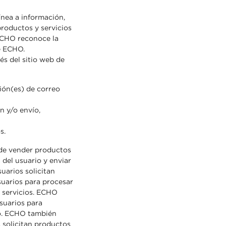
ínea a información,
productos y servicios
 ECHO reconoce la
e ECHO.
és del sitio web de
ión(es) de correo
n y/o envío,
s.
 de vender productos
a del usuario y enviar
uarios solicitan
suarios para procesar
r servicios. ECHO
suarios para
ío. ECHO también
 solicitan productos