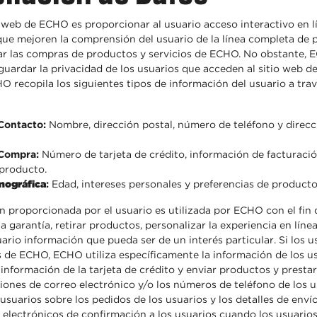
o web de ECHO es proporcionar al usuario acceso interactivo en l
 que mejoren la comprensión del usuario de la línea completa de 
tar las compras de productos y servicios de ECHO. No obstante,
guardar la privacidad de los usuarios que acceden al sitio web d
 recopila los siguientes tipos de información del usuario a trav
Contacto:
Nombre, dirección postal, número de teléfono y direcc
 Compra
:
Número de tarjeta de crédito, información de facturació
 producto.
ográfica
:
Edad, intereses personales y preferencias de producto
n proporcionada por el usuario es utilizada por ECHO con el fin
 la garantía, retirar productos, personalizar la experiencia en líne
ario información que pueda ser de un interés particular. Si los us
s de ECHO, ECHO utiliza específicamente la información de los u
la información de la tarjeta de crédito y enviar productos y presta
iones de correo electrónico y/o los números de teléfono de los u
usuarios sobre los pedidos de los usuarios y los detalles de env
 electrónicos de confirmación a los usuarios cuando los usuarios