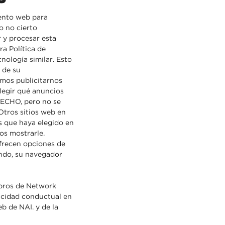
iento web para
o no cierto
 y procesar esta
a Política de
nología similar. Esto
 de su
emos publicitarnos
legir qué anuncios
s ECHO, pero no se
Otros sitios web en
s que haya elegido en
os mostrarle.
frecen opciones de
ando, su navegador
mbros de Network
licidad conductual en
eb de NAI. y de la