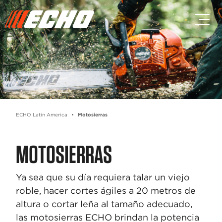
Skip to main content
Skip to footer content
ECHO Latin America
Motosierras
MOTOSIERRAS
Ya sea que su día requiera talar un viejo
roble, hacer cortes ágiles a 20 metros de
altura o cortar leña al tamaño adecuado,
las motosierras ECHO brindan la potencia